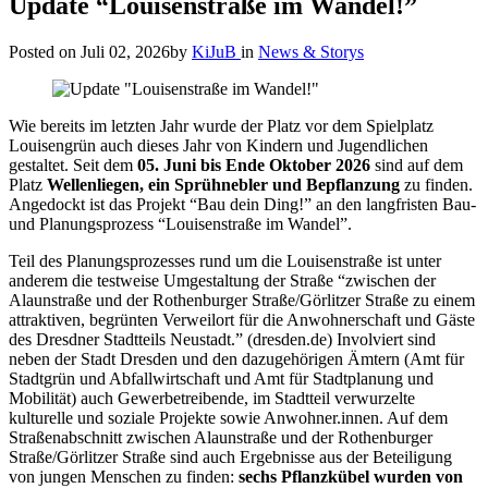
Update “Louisenstraße im Wandel!”
Posted on
Juli 02, 2026
by
KiJuB
in
News & Storys
Wie bereits im letzten Jahr wurde der Platz vor dem Spielplatz
Louisengrün auch dieses Jahr von Kindern und Jugendlichen
gestaltet. Seit dem
05. Juni bis Ende Oktober 2026
sind auf dem
Platz
Wellenliegen, ein Sprühnebler und Bepflanzung
zu finden.
Angedockt ist das Projekt “Bau dein Ding!” an den langfristen Bau-
und Planungsprozess “Louisenstraße im Wandel”.
Teil des Planungsprozesses rund um die Louisenstraße ist unter
anderem die testweise Umgestaltung der Straße “zwischen der
Alaunstraße und der Rothenburger Straße/Görlitzer Straße zu einem
attraktiven, begrünten Verweilort für die Anwohnerschaft und Gäste
des Dresdner Stadtteils Neustadt.” (dresden.de) Involviert sind
neben der Stadt Dresden und den dazugehörigen Ämtern (Amt für
Stadtgrün und Abfallwirtschaft und Amt für Stadtplanung und
Mobilität) auch Gewerbetreibende, im Stadtteil verwurzelte
kulturelle und soziale Projekte sowie Anwohner.innen. Auf dem
Straßenabschnitt zwischen Alaunstraße und der Rothenburger
Straße/Görlitzer Straße sind auch Ergebnisse aus der Beteiligung
von jungen Menschen zu finden:
sechs Pflanzkübel wurden von